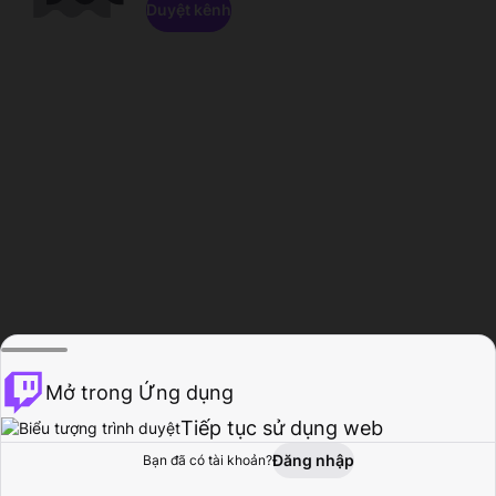
Duyệt kênh
Mở trong Ứng dụng
Tiếp tục sử dụng web
Đăng nhập
Bạn đã có tài khoản?
Trang chủ
Duyệt
Hoạt động
Hồ sơ