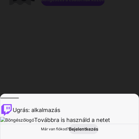
Ugrás: alkalmazás
Továbbra is használd a netet
Bejelentkezés
Már van fiókod?
Főoldal
Böngészés
Tevékenység
Profil