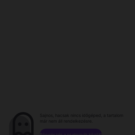
Sajnos, hacsak nincs időgéped, a tartalom
már nem áll rendelkezésre.
Böngészés a csatornák között