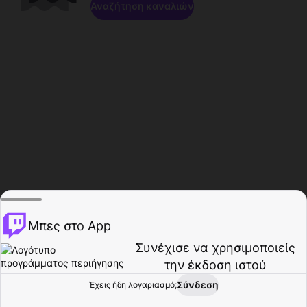
Αναζήτηση καναλιών
Μπες στο App
Συνέχισε να χρησιμοποιείς
την έκδοση ιστού
Σύνδεση
Έχεις ήδη λογαριασμό;
Αρχική σελίδα
Περιήγηση
Δραστηριότητα
Προφίλ