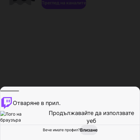
Преглед на каналите
Отваряне в прил.
Продължавайте да използвате
уеб
Влизане
Вече имате профил?
Начало
Преглед
Активност
Профил