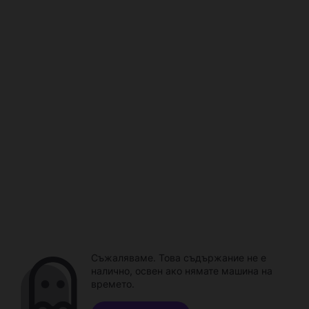
Съжаляваме. Това съдържание не е
налично, освен ако нямате машина на
времето.