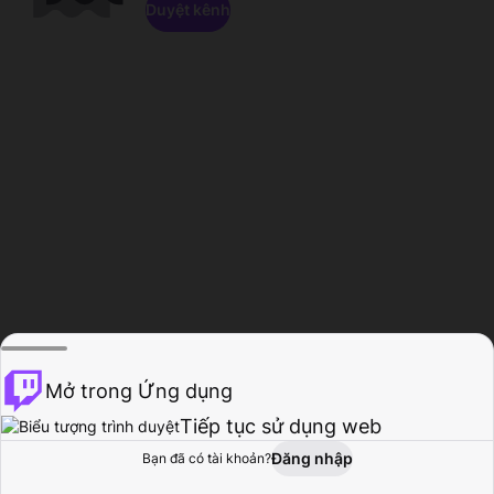
Duyệt kênh
Mở trong Ứng dụng
Tiếp tục sử dụng web
Đăng nhập
Bạn đã có tài khoản?
Trang chủ
Duyệt
Hoạt động
Hồ sơ