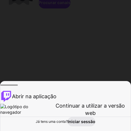
Procurar canais
Abrir na aplicação
Continuar a utilizar a versão
web
Iniciar sessão
Já tens uma conta?
Página inicial
Procurar
Atividade
Perfil