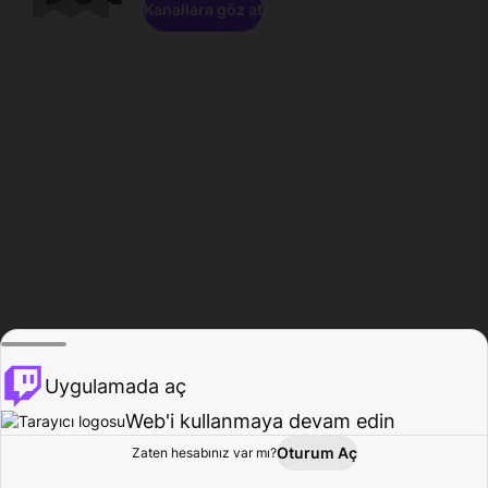
Kanallara göz at
Uygulamada aç
Web'i kullanmaya devam edin
Oturum Aç
Zaten hesabınız var mı?
Ana Sayfa
Gözat
Aktivite
Profil