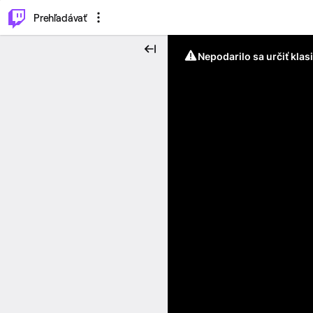
..
⌥
P
Prehľadávať
Nepodarilo sa určiť klas