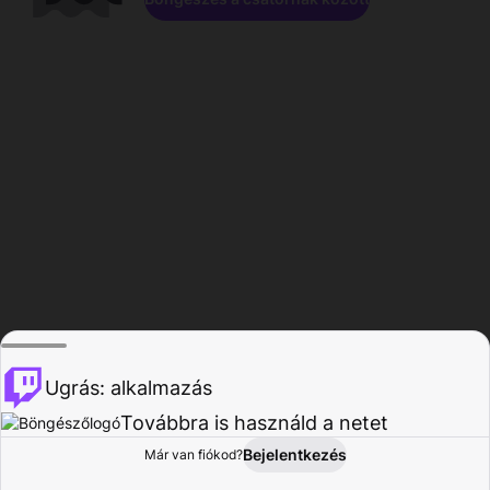
Ugrás: alkalmazás
Továbbra is használd a netet
Bejelentkezés
Már van fiókod?
Főoldal
Böngészés
Tevékenység
Profil