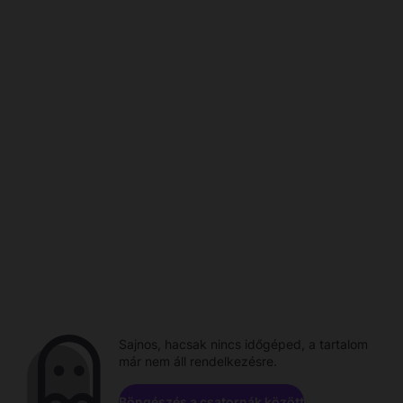
Sajnos, hacsak nincs időgéped, a tartalom
már nem áll rendelkezésre.
Böngészés a csatornák között