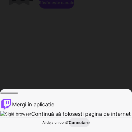
Răsfoiește canale
Mergi în aplicație
Continuă să folosești pagina de internet
Conectare
Ai deja un cont?
Acasă
Răsfoire
Activitate
Profil