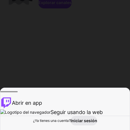
Explorar canales
Abrir en app
Seguir usando la web
Iniciar sesión
Página del
¿Ya tienes una cuenta?
Explorar
Actividad
Perfil
Creador