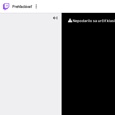
..
⌥
P
Prehľadávať
Nepodarilo sa určiť klas