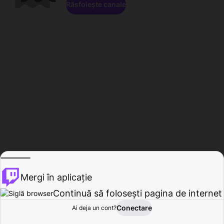
Răsfoiește canale
Mergi în aplicație
Continuă să folosești pagina de internet
Conectare
Ai deja un cont?
Acasă
Răsfoire
Activitate
Profil