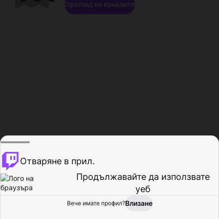
Преглед на каналите
Отваряне в прил.
Продължавайте да използвате
уеб
Влизане
Вече имате профил?
Начало
Преглед
Активност
Профил