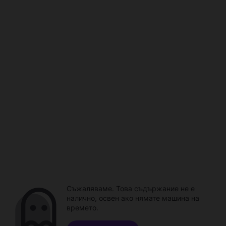
Съжаляваме. Това съдържание не е
налично, освен ако нямате машина на
времето.