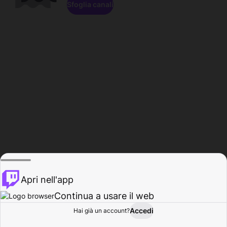
Sfoglia canali
Apri nell'app
Continua a usare il web
Accedi
Hai già un account?
Base
Sfoglia
Attività
Profilo