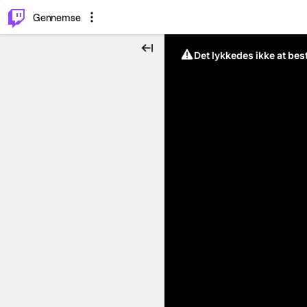
⌥
P
Gennemse
Det lykkedes ikke at be