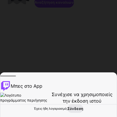
Αναζήτηση καναλιών
Μπες στο App
Συνέχισε να χρησιμοποιείς
την έκδοση ιστού
Σύνδεση
Έχεις ήδη λογαριασμό;
Αρχική σελίδα
Περιήγηση
Δραστηριότητα
Προφίλ