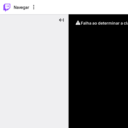
⌥
P
Navegar
Falha ao determinar a c