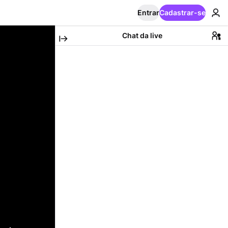
Entrar
Cadastrar-se
Chat da live