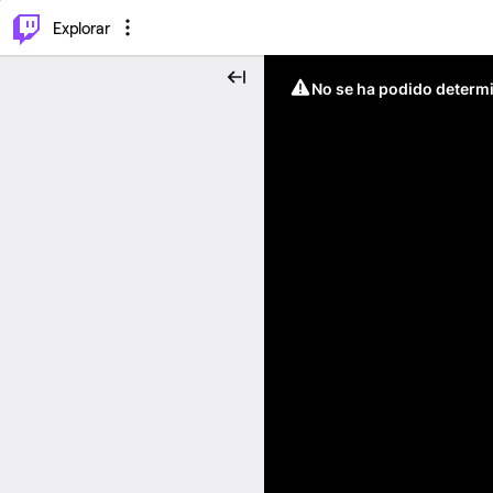
⌥
P
Explorar
No se ha podido determin