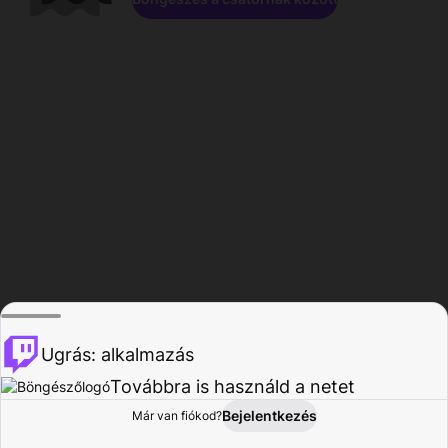
Ugrás: alkalmazás
Továbbra is használd a netet
Bejelentkezés
Már van fiókod?
Főoldal
Böngészés
Tevékenység
Profil