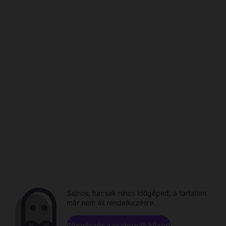
Sajnos, hacsak nincs időgéped, a tartalom
már nem áll rendelkezésre.
Böngészés a csatornák között