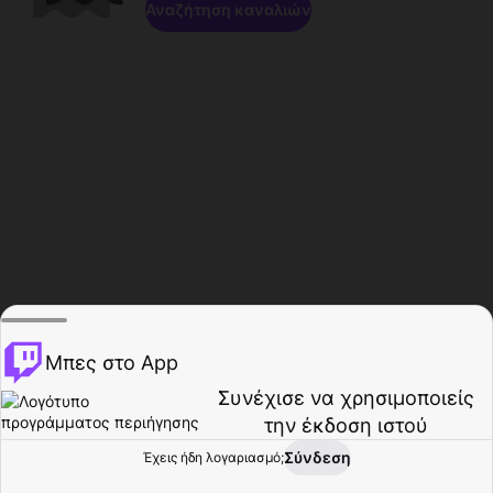
Αναζήτηση καναλιών
Μπες στο App
Συνέχισε να χρησιμοποιείς
την έκδοση ιστού
Σύνδεση
Έχεις ήδη λογαριασμό;
Αρχική σελίδα
Περιήγηση
Δραστηριότητα
Προφίλ