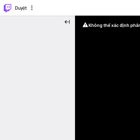
.
⌥
P
Duyệt
Không thể xác định phân