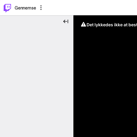
⌥
P
Gennemse
Det lykkedes ikke at be