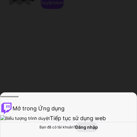
Duyệt kênh
Mở trong Ứng dụng
Tiếp tục sử dụng web
Đăng nhập
Bạn đã có tài khoản?
Trang chủ
Duyệt
Hoạt động
Hồ sơ