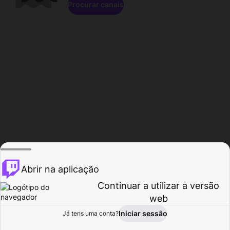
Procurar canais
Abrir na aplicação
Continuar a utilizar a versão
web
Iniciar sessão
Já tens uma conta?
Página inicial
Procurar
Atividade
Perfil