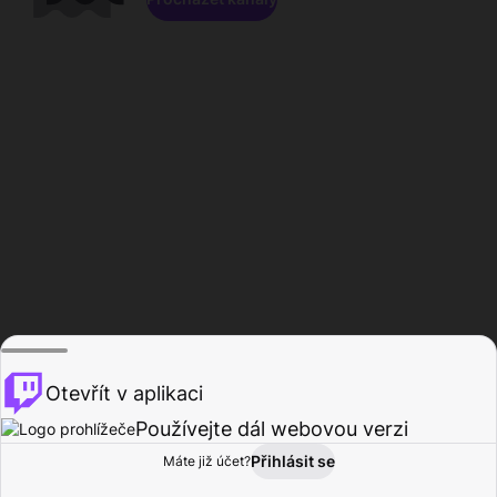
Otevřít v aplikaci
Používejte dál webovou verzi
Přihlásit se
Máte již účet?
Domů
Procházet
Aktivita
Profil