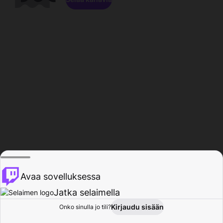
Avaa sovelluksessa
Jatka selaimella
Kirjaudu sisään
Onko sinulla jo tili?
Koti
Selaa
Toiminta
Profiili