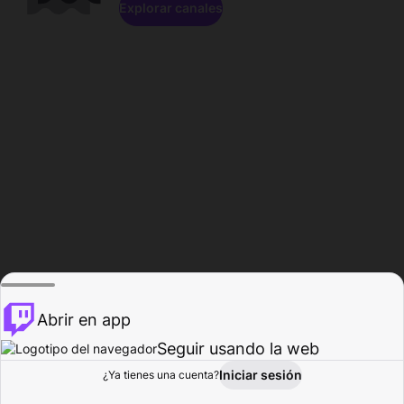
Explorar canales
Abrir en app
Seguir usando la web
Iniciar sesión
Página del
¿Ya tienes una cuenta?
Explorar
Actividad
Perfil
Creador