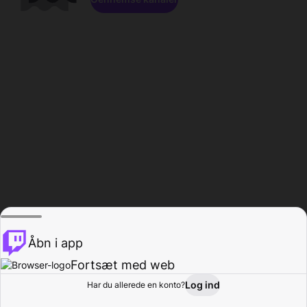
Åbn i app
Fortsæt med web
Log ind
Har du allerede en konto?
Hjem
Gennemse
Aktivitet
Profil