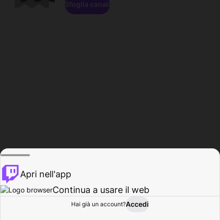
Sfoglia canali
Apri nell'app
Continua a usare il web
Accedi
Hai già un account?
Base
Sfoglia
Attività
Profilo