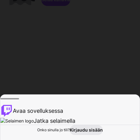
Avaa sovelluksessa
Jatka selaimella
Kirjaudu sisään
Onko sinulla jo tili?
Koti
Selaa
Toiminta
Profiili