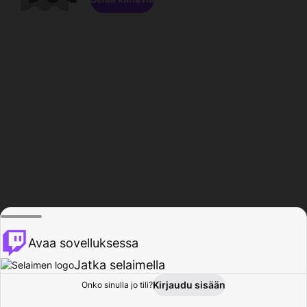
Avaa sovelluksessa
Jatka selaimella
Kirjaudu sisään
Onko sinulla jo tili?
Koti
Selaa
Toiminta
Profiili