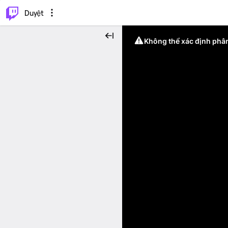
.
⌥
P
Duyệt
Không thể xác định phân