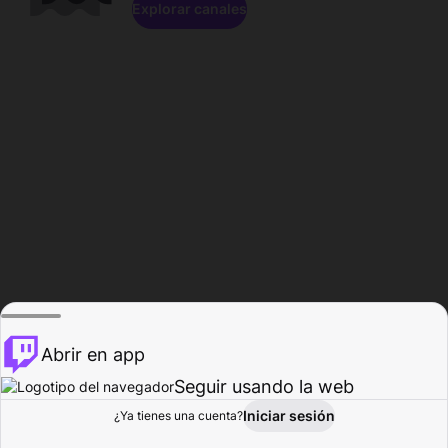
Explorar canales
Abrir en app
Seguir usando la web
Iniciar sesión
Página del
¿Ya tienes una cuenta?
Explorar
Actividad
Perfil
Creador