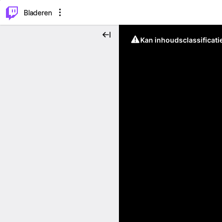
⌥
P
Bladeren
Kan inhoudsclassificati