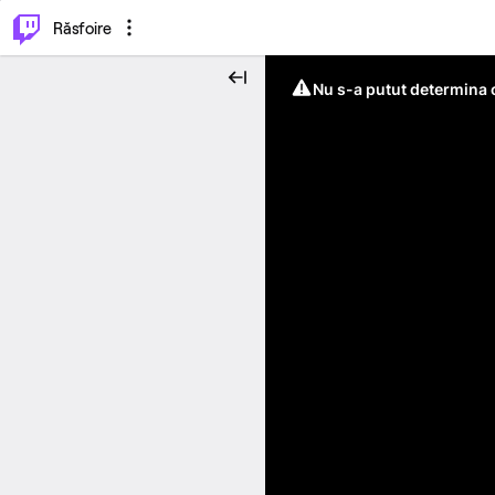
⌥
P
Răsfoire
Nu s-a putut determina c