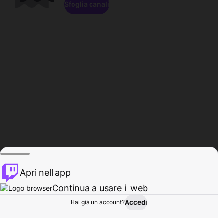
Sfoglia canali
Apri nell'app
Continua a usare il web
Accedi
Hai già un account?
Base
Sfoglia
Attività
Profilo