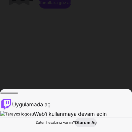
Kanallara göz at
Uygulamada aç
Web'i kullanmaya devam edin
Oturum Aç
Zaten hesabınız var mı?
Ana Sayfa
Gözat
Aktivite
Profil