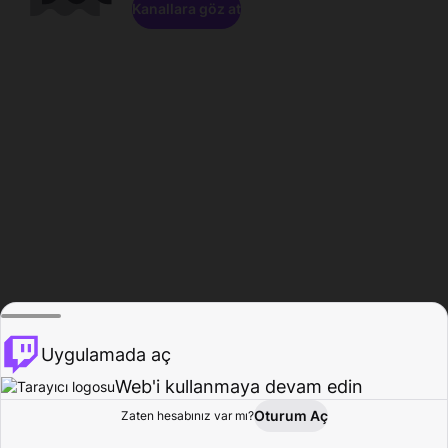
Kanallara göz at
Uygulamada aç
Web'i kullanmaya devam edin
Oturum Aç
Zaten hesabınız var mı?
Ana Sayfa
Gözat
Aktivite
Profil