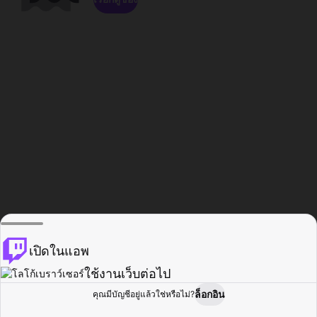
เปิดในแอพ
ใช้งานเว็บต่อไป
ล็อกอิน
คุณมีบัญชีอยู่แล้วใช่หรือไม่?
หน้าแรก
เรียกดู
กิจกรรม
โปรไฟล์