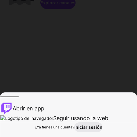
Explorar canales
Abrir en app
Seguir usando la web
Iniciar sesión
Página del
¿Ya tienes una cuenta?
Explorar
Actividad
Perfil
Creador