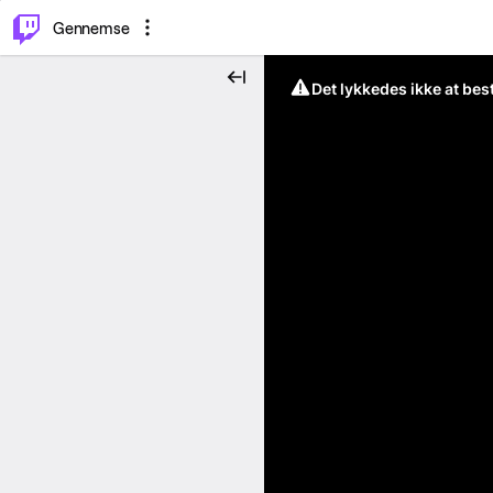
⌥
P
Gennemse
Det lykkedes ikke at be