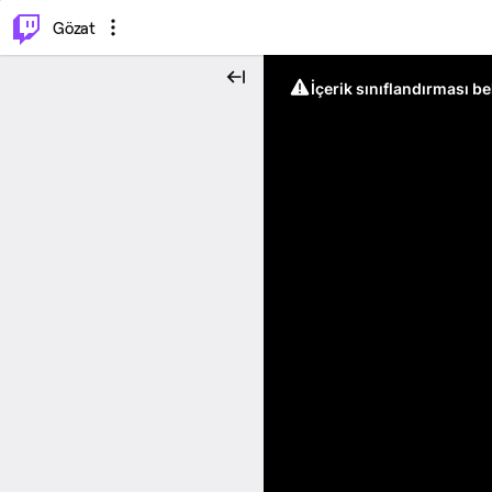
⌥
P
Gözat
İçerik sınıflandırması b