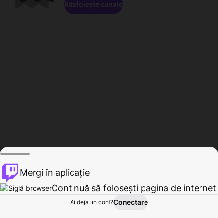
Răsfoiește canale
Mergi în aplicație
Continuă să folosești pagina de internet
Conectare
Ai deja un cont?
Acasă
Răsfoire
Activitate
Profil