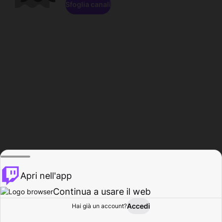
Sfoglia canali
Apri nell'app
Continua a usare il web
Accedi
Hai già un account?
Base
Sfoglia
Attività
Profilo