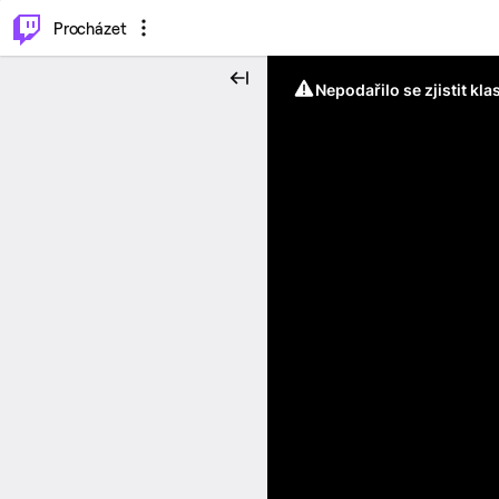
..
⌥
P
Procházet
Nepodařilo se zjistit kla