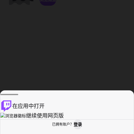
在应用中打开
继续使用网页版
登录
已拥有账户？
主页
浏览
活动纪录
个人资料