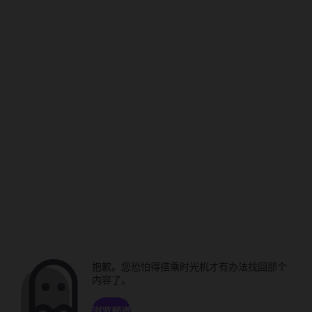
抱歉。您恐怕得搭乘时光机才有办法找回那个
内容了。
浏览频道