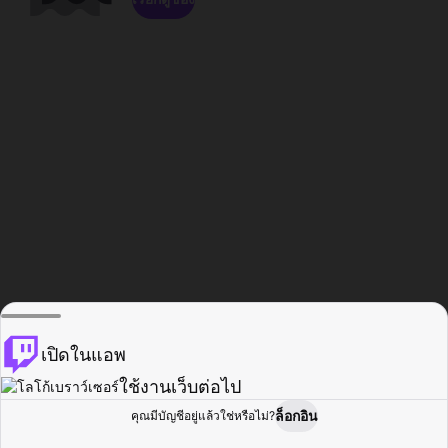
เปิดในแอพ
ใช้งานเว็บต่อไป
ล็อกอิน
คุณมีบัญชีอยู่แล้วใช่หรือไม่?
หน้าแรก
เรียกดู
กิจกรรม
โปรไฟล์