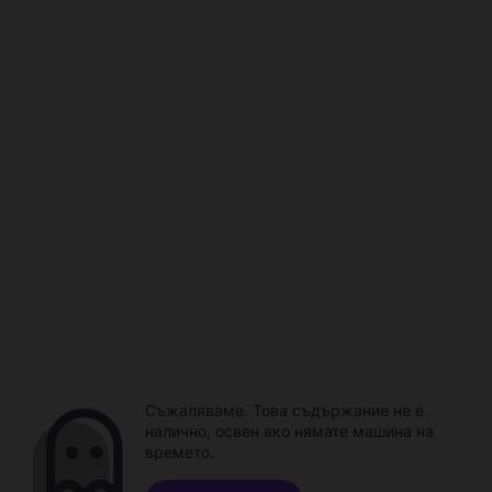
Съжаляваме. Това съдържание не е
налично, освен ако нямате машина на
времето.