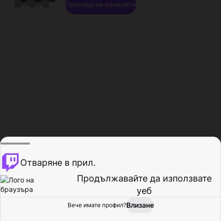
Преглед на каналите
Отваряне в прил.
Продължавайте да използвате
уеб
Влизане
Вече имате профил?
Начало
Преглед
Активност
Профил