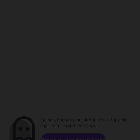
Sajnos, hacsak nincs időgéped, a tartalom
már nem áll rendelkezésre.
Böngészés a csatornák között