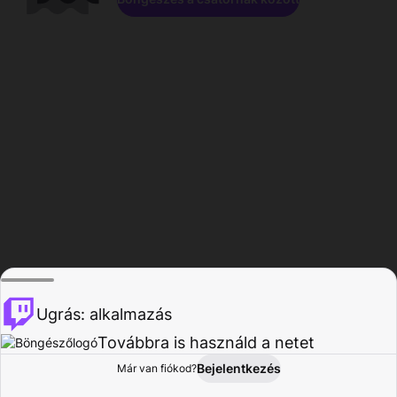
Ugrás: alkalmazás
Továbbra is használd a netet
Bejelentkezés
Már van fiókod?
Főoldal
Böngészés
Tevékenység
Profil